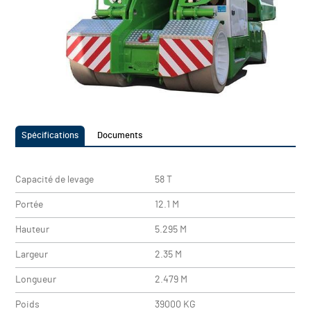
Spécifications
Documents
Capacité de levage
58 T
Portée
12.1 M
Hauteur
5.295 M
Largeur
2.35 M
Longueur
2.479 M
Poids
39000 KG