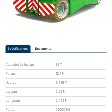
Spécifications
Documents
Capacité de levage
58 T
Portée
12.1 M
Hauteur
5.295 M
Largeur
2.35 M
Longueur
2.479 M
Poids
39000 KG