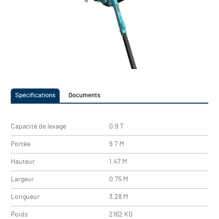
Spécifications
Documents
Capacité de levage
0.9 T
Portée
9.7 M
Hauteur
1.47 M
Largeur
0.75 M
Longueur
3.28 M
Poids
2162 KG