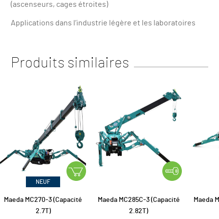
(ascenseurs, cages étroites)
Applications dans l’industrie légère et les laboratoires
Produits similaires
NEUF
Maeda MC270-3 (Capacité
Maeda MC285C-3 (Capacité
Maeda M
2.7T)
2.82T)